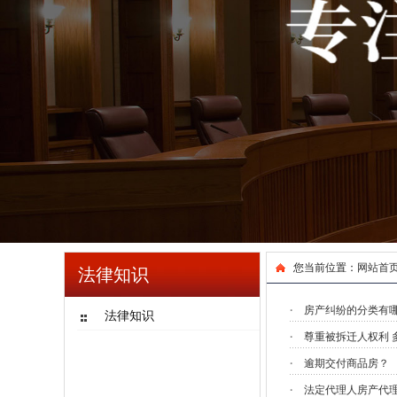
您当前位置：
网站首
法律知识
·
房产纠纷的分类有
法律知识
·
尊重被拆迁人权利 
·
逾期交付商品房？
·
法定代理人房产代