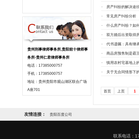
·
房产纠纷的解决途
·
常见房产纠纷分析
·
什么房产纠纷？如
·
双方婚后出资取得
·
代书遗嘱：具有继
贵州刑事律师事务所,贵阳前十律师事
·
商品房预售制是霸
务所-贵州仁君律师事务所
·
慎用农村宅基地上
电话：17385000757
·
关于无合同情形下
手机：17385000757
地址：贵州贵阳市观山湖区联合广场
A座701
首页
上页
1
友情连接：
贵阳百度公司
联系电话：17