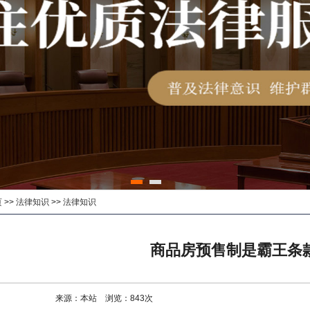
页
>>
法律知识
>>
法律知识
商品房预售制是霸王条
来源：本站 浏览：
843
次