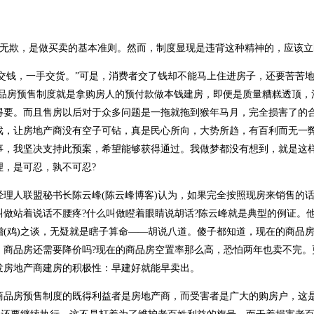
无欺，是做买卖的基本准则。然而，制度显现是违背这种精神的，应该立
交钱，一手交货。”可是，消费者交了钱却不能马上住进房子，还要苦苦地
商品房预售制度就是拿购房人的预付款做本钱建房，即便是质量糟糕透顶，
得要。而且售房以后对于众多问题是一拖就拖到猴年马月，完全损害了的
戏，让房地产商没有空子可钻，真是民心所向，大势所趋，有百利而无一
事，我坚决支持此预案，希望能够获得通过。我做梦都没有想到，就是这
理，是可忍，孰不可忍?
人联盟秘书长陈云峰(陈云峰博客)认为，如果完全按照现房来销售的话
叫做站着说话不腰疼?什么叫做瞪着眼睛说胡话?陈云峰就是典型的例证。
稽(鸡)之谈，无疑就是瞎子算命——胡说八道。傻子都知道，现在的商品
，商品房还需要降价吗?现在的商品房空置率那么高，恐怕两年也卖不完。
发房地产商建房的积极性：早建好就能早卖出。
房预售制度的既得利益者是房地产商，而受害者是广大的购房户，这是