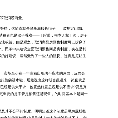
即取消没商量。
等待，这简直就是乌龟屁股长疖子——滥规定(滥规
消费者也是猴子看戏——干瞪眼，根本无权干涉，房子
合法权益。由是观之，取消商品房预售制度可以拆穿了
弊。民革中央建议全面取消预售商品房制度，实在是利
样的好建议，居然受到了一些人的阻挠。这真是尼姑生
，市场至少在一年左右出现供不应求的局面，反而会
他的脑袋进水啦，居然说出这样胡言乱语来，简直就是
房已经是供大于求，他竟然好意思说是供不应求?要是真
更重要的是不管是预售还是现售，的时间基本上是同一
及其不公平的制度。明明知道这个制度是母鸡屁股拴