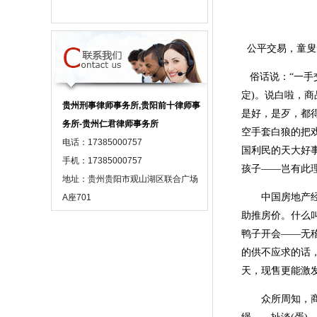
公平交易，童叟
俗话说：“一手
定)。说白啦，
贵州刑事律师事务所,贵阳前十律师事
是好，是歹，都
务所-贵州仁君律师事务所
空手套白狼的把
电话：17385000757
国利民的天大好
手机：17385000757
孩子——岂有此
地址：贵州贵阳市观山湖区联合广场
中国房地产经理
A座701
助推房价。什么
鸭子开会——无
的供不应求的话
天，现售更能激
众所周知，商品